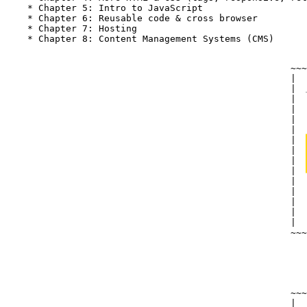
* Chapter 5: Intro to JavaScript
* Chapter 6: Reusable code & cross browser
* Chapter 7: Hosting
* Chapter 8: Content Management Systems (CMS)
~~~
|  
|  
|  
|  
|  
|  
|  
|  
|  
|  
|  
|  
|  
|  
|  
~~~
~~~
|  