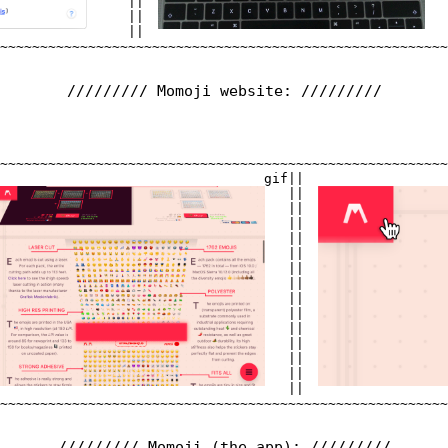
                |

|                                      
                |

|                                      
                |

|                                      
~~~~~~~~~~~~~~~~~

~~~~~~~~~~~~~~~~~~~~~~~~~~~~~~~~~~~~~~~
///////// Momoji website: /////////
~~~~~~~~~~~~~~~~~~~~~~~~~~~~~~~~~~~~~

~~~~~~~~~~~~~~~~~~~
                                 gif|

|                  
                                    |

|                  
                                    |

|                  
                                    |

|                  
                                    |

|                  
                                    |

|                  
                                    |

|                  
                                    |

|                  
                                    |

|                  
                                    |

|                  
                                    |

|                  
                                    |

|                  
                                    |

|                  
                                    |

|                  
                                    |

|                  
~~~~~~~~~~~~~~~~~~~~~~~~~~~~~~~~~~~~~

~~~~~~~~~~~~~~~~~~~
///////// Momoji (the app): /////////