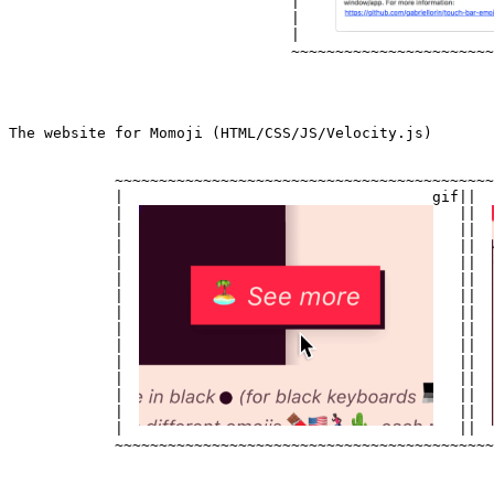
|                      
|                      
|                      
~~~~~~~~~~~~~~~~~~~~~~~
The website for Momoji (HTML/CSS/JS/Velocity.js)
~~~~~~~~~~~~~~~~~~~~~~~~~~~~~~~~~~~~~~~~

~~~
|                                   gif|

|  
|                                      |

|  
|                                      |

|  
|                                      |

|  
|                                      |

|  
|                                      |

|  
|                                      |

|  
|                                      |

|  
|                                      |

|  
|                                      |

|  
|                                      |

|  
|                                      |

|  
|                                      |

|  
|                                      |

|  
|                                      |

|  
~~~~~~~~~~~~~~~~~~~~~~~~~~~~~~~~~~~~~~~~

~~~