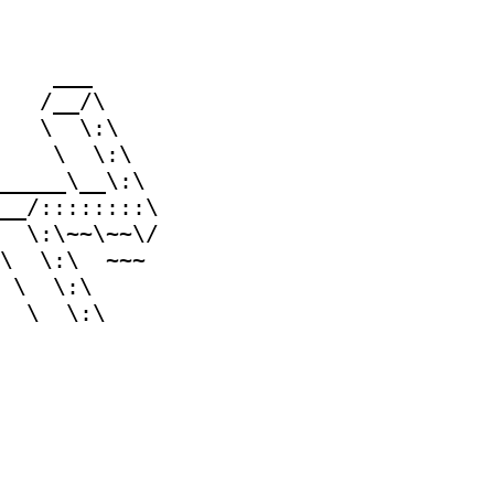
_
_
_
/
_
_
/
\
\
\
:
\
\
\
:
\
_
_
_
_
_
\
_
_
\
:
\
_
_
/
:
:
:
:
:
:
:
:
\
\
:
\
~
~
\
~
~
\
/
\
\
:
\
~
~
~
\
\
:
\
\
\
:
\
\
_
_
\
/