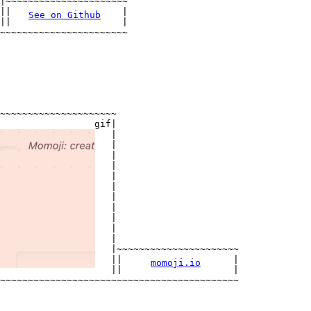
|

~~~~~~~~~~~~~~~~~~~~~~

|

|                    |

See on Github
|

|                    |

~

~~~~~~~~~~~~~~~~~~~~~~

~~~~~~~~~~~~~~~~~~~~~

                 gif|

                    |

                    |

                    |

                    |

                    |

                    |

                    |

                    |

                    |

                    |

                    |

                    |

~~~~~~~~~~~~~~~~~~~~~~

                    |

|                    |

momoji.io
                    |

|                    |

~~~~~~~~~~~~~~~~~~~~~

~~~~~~~~~~~~~~~~~~~~~~
