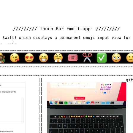
///////// Touch Bar Emoji app: /////////
 Swift) which displays a permanent emoji input view for 
, ...).
~~~~~~~~~~~~~~~~~~~~~~~~~~~~~~~~~~~~~~~~~~~~~~~~~~~~~~~~
~~~~~~~~~~~~~~~~~~~~~~~~~~~~~~~~~~~~~~~~~~~~~~~~~~~~~~~~
~~~~~~~~~~~~~~~~~

~~~~~~~~~~~~~~~~~~~~~~~~~~~~~~~~~~~~~~~
                |

|                                   gif
                |

|                                      
                |

|                                      
                |

|                                      
                |

|                                      
                |

|                                      
                |

|                                      
                |

|                                      
                |

|                                      
                |

|                                      
                |

|                                      
                |

|                                      