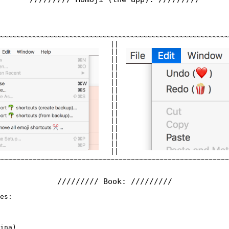
~~~~~~~~~~~~~~~~~~~~~~~~~~~~

~~~~~~~~~~~~~~~~~~~~~~~~~~~~
                           |

|                           
                           |

|                           
                           |

|                           
                           |

|                           
                           |

|                           
                           |

|                           
                           |

|                           
                           |

|                           
                           |

|                           
                           |

|                           
                           |

|                           
                           |

|                           
                           |

|                           
                           |

|                           
                           |

|                           
~~~~~~~~~~~~~~~~~~~~~~~~~~~~

~~~~~~~~~~~~~~~~~~~~~~~~~~~~
///////// Book: /////////
es:
ina)